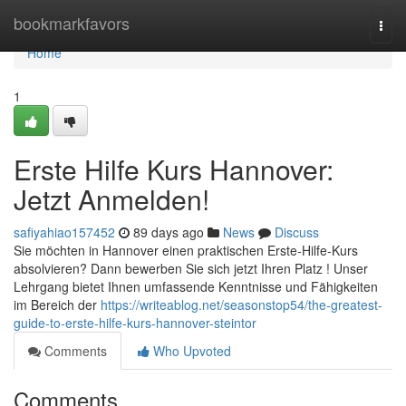
Home
bookmarkfavors
Togg
navi
Home
1
Erste Hilfe Kurs Hannover:
Jetzt Anmelden!
safiyahiao157452
89 days ago
News
Discuss
Sie möchten in Hannover einen praktischen Erste-Hilfe-Kurs
absolvieren? Dann bewerben Sie sich jetzt Ihren Platz ! Unser
Lehrgang bietet Ihnen umfassende Kenntnisse und Fähigkeiten
im Bereich der
https://writeablog.net/seasonstop54/the-greatest-
guide-to-erste-hilfe-kurs-hannover-steintor
Comments
Who Upvoted
Comments