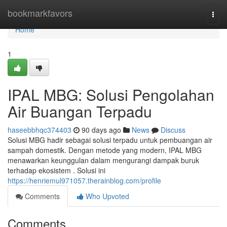
Home
bookmarkfavors
Togg
navi
Home
1
IPAL MBG: Solusi Pengolahan
Air Buangan Terpadu
haseebbhqc374403
90 days ago
News
Discuss
Solusi MBG hadir sebagai solusi terpadu untuk pembuangan air
sampah domestik. Dengan metode yang modern, IPAL MBG
menawarkan keunggulan dalam mengurangi dampak buruk
terhadap ekosistem . Solusi ini
https://henriemul971057.therainblog.com/profile
Comments
Who Upvoted
Comments