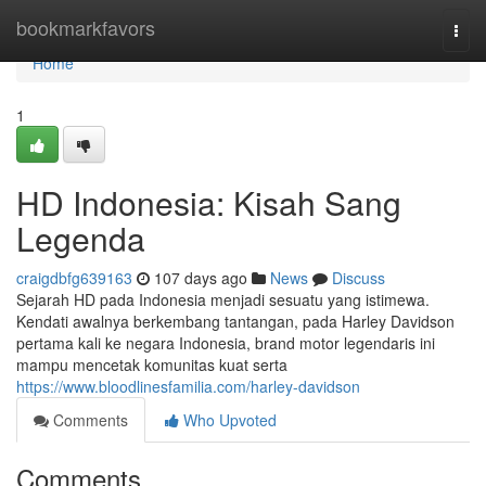
Home
bookmarkfavors
Togg
navi
Home
1
HD Indonesia: Kisah Sang
Legenda
craigdbfg639163
107 days ago
News
Discuss
Sejarah HD pada Indonesia menjadi sesuatu yang istimewa.
Kendati awalnya berkembang tantangan, pada Harley Davidson
pertama kali ke negara Indonesia, brand motor legendaris ini
mampu mencetak komunitas kuat serta
https://www.bloodlinesfamilia.com/harley-davidson
Comments
Who Upvoted
Comments