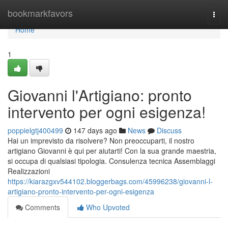
Home
bookmarkfavors
Togg
navi
Home
1
Giovanni l'Artigiano: pronto
intervento per ogni esigenza!
poppielgtj400499
147 days ago
News
Discuss
Hai un imprevisto da risolvere? Non preoccuparti, il nostro
artigiano Giovanni è qui per aiutarti! Con la sua grande maestria,
si occupa di qualsiasi tipologia. Consulenza tecnica Assemblaggi
Realizzazioni
https://kiarazgxv544102.bloggerbags.com/45996238/giovanni-l-
artigiano-pronto-intervento-per-ogni-esigenza
Comments
Who Upvoted