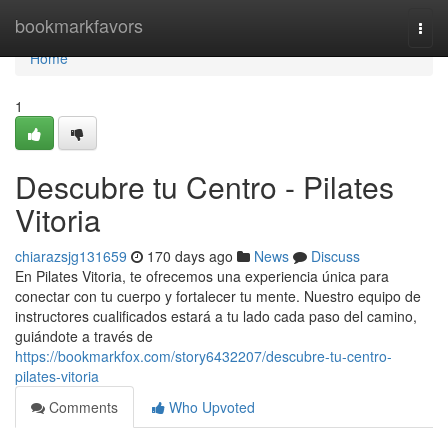
Home
bookmarkfavors
Togg
navi
Home
1
Descubre tu Centro - Pilates
Vitoria
chiarazsjg131659
170 days ago
News
Discuss
En Pilates Vitoria, te ofrecemos una experiencia única para
conectar con tu cuerpo y fortalecer tu mente. Nuestro equipo de
instructores cualificados estará a tu lado cada paso del camino,
guiándote a través de
https://bookmarkfox.com/story6432207/descubre-tu-centro-
pilates-vitoria
Comments
Who Upvoted