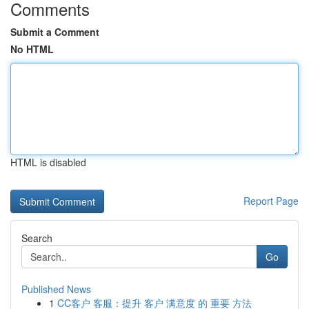
Comments
Submit a Comment
No HTML
HTML is disabled
Report Page
Search
Go
Published News
1
CC客户 客服：提升 客户 满意度 的 重要 方法