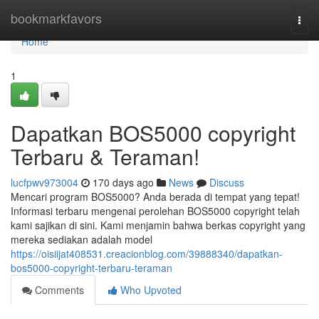
Home
bookmarkfavors
Togg
navi
Home
1
Dapatkan BOS5000 copyright
Terbaru & Teraman!
lucfpwv973004
170 days ago
News
Discuss
Mencari program BOS5000? Anda berada di tempat yang tepat!
Informasi terbaru mengenai perolehan BOS5000 copyright telah
kami sajikan di sini. Kami menjamin bahwa berkas copyright yang
mereka sediakan adalah model
https://oisiijat408531.creacionblog.com/39888340/dapatkan-
bos5000-copyright-terbaru-teraman
Comments
Who Upvoted