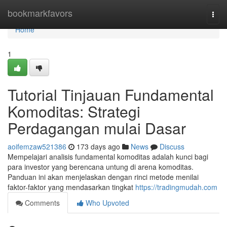
Home
bookmarkfavors
Togg
navi
Home
1
Tutorial Tinjauan Fundamental
Komoditas: Strategi
Perdagangan mulai Dasar
aoifemzaw521386
173 days ago
News
Discuss
Mempelajari analisis fundamental komoditas adalah kunci bagi
para investor yang berencana untung di arena komoditas.
Panduan ini akan menjelaskan dengan rinci metode menilai
faktor-faktor yang mendasarkan tingkat
https://tradingmudah.com
Comments
Who Upvoted