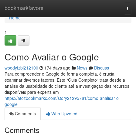
Home
bookmarkfavors
Togg
navi
Home
1
Como Avaliar o Google
woodyfzbj212100
174 days ago
News
Discuss
Para compreender o Google de forma completa, é crucial
examinar diversos fatores. Este "Guia Completo" trata desde a
análise da usabilidade do cliente até a investigação das recursos
disponíveis para experts em
https://atozbookmarkc.com/story21295761/como-analisar-o-
google
Comments
Who Upvoted
Comments