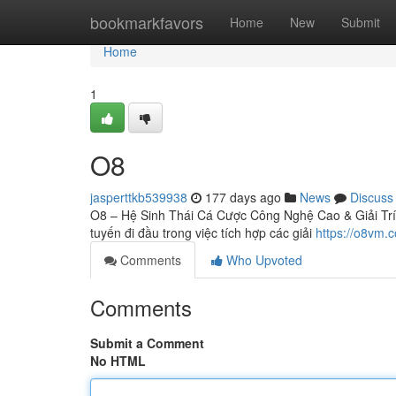
Home
bookmarkfavors
Home
New
Submit
Home
1
O8
jasperttkb539938
177 days ago
News
Discuss
O8 – Hệ Sinh Thái Cá Cược Công Nghệ Cao & Giải Trí Tr
tuyến đi đầu trong việc tích hợp các giải
https://o8vm.
Comments
Who Upvoted
Comments
Submit a Comment
No HTML