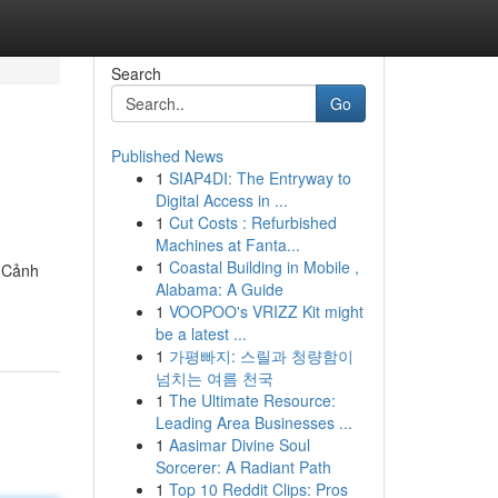
Search
Go
Published News
1
SIAP4DI: The Entryway to
Digital Access in ...
1
Cut Costs : Refurbished
Machines at Fanta...
1
Coastal Building in Mobile ,
. Cảnh
Alabama: A Guide
1
VOOPOO's VRIZZ Kit might
be a latest ...
1
가평빠지: 스릴과 청량함이
넘치는 여름 천국
1
The Ultimate Resource:
Leading Area Businesses ...
1
Aasimar Divine Soul
Sorcerer: A Radiant Path
1
Top 10 Reddit Clips: Pros