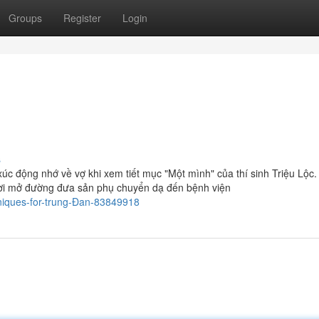
Groups
Register
Login
s
xúc động nhớ về vợ khi xem tiết mục "Một mình" của thí sinh Triệu Lộc
hời mở đường đưa sản phụ chuyển dạ đến bệnh viện
hniques-for-trung-Đan-83849918