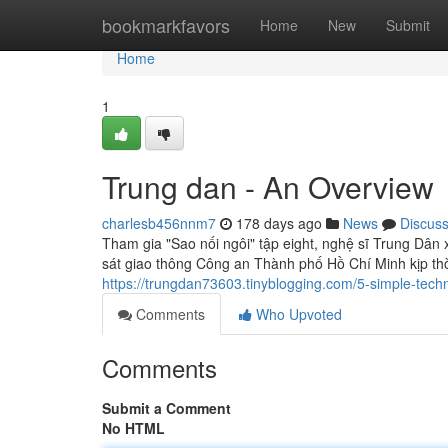
Home
bookmarkfavors
Home
New
Submit
Home
1
Trung dan - An Overview
charlesb456nnm7
178 days ago
News
Discus
Tham gia "Sao nối ngôi" tập eight, nghệ sĩ Trung Dân 
sát giao thông Công an Thành phố Hồ Chí Minh kịp t
https://trungdan73603.tinyblogging.com/5-simple-tec
Comments
Who Upvoted
Comments
Submit a Comment
No HTML