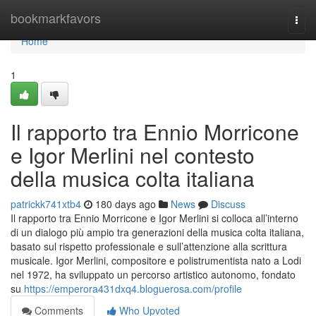
Home
bookmarkfavors
Togg
navi
Home
1
Il rapporto tra Ennio Morricone
e Igor Merlini nel contesto
della musica colta italiana
patrickk741xtb4
180 days ago
News
Discuss
Il rapporto tra Ennio Morricone e Igor Merlini si colloca all’interno
di un dialogo più ampio tra generazioni della musica colta italiana,
basato sul rispetto professionale e sull’attenzione alla scrittura
musicale. Igor Merlini, compositore e polistrumentista nato a Lodi
nel 1972, ha sviluppato un percorso artistico autonomo, fondato
su
https://emperora431dxq4.bloguerosa.com/profile
Comments
Who Upvoted