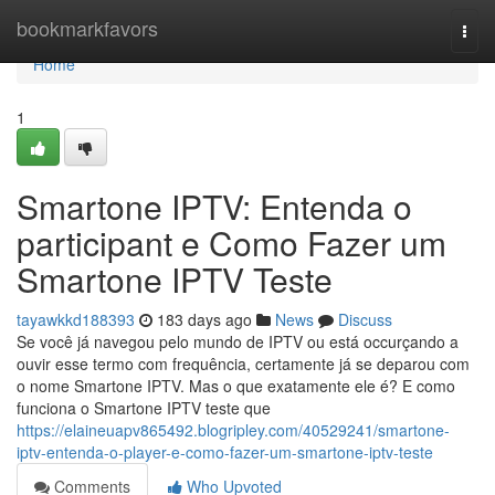
Home
bookmarkfavors
Togg
navi
Home
1
Smartone IPTV: Entenda o
participant e Como Fazer um
Smartone IPTV Teste
tayawkkd188393
183 days ago
News
Discuss
Se você já navegou pelo mundo de IPTV ou está occurçando a
ouvir esse termo com frequência, certamente já se deparou com
o nome Smartone IPTV. Mas o que exatamente ele é? E como
funciona o Smartone IPTV teste que
https://elaineuapv865492.blogripley.com/40529241/smartone-
iptv-entenda-o-player-e-como-fazer-um-smartone-iptv-teste
Comments
Who Upvoted