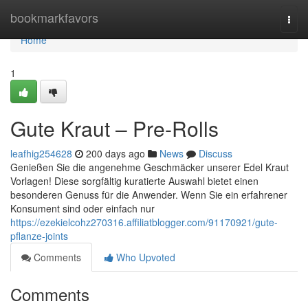
Home
bookmarkfavors
Togg
navi
Home
1
Gute Kraut – Pre-Rolls
leafhig254628
200 days ago
News
Discuss
Genießen Sie die angenehme Geschmäcker unserer Edel Kraut
Vorlagen! Diese sorgfältig kuratierte Auswahl bietet einen
besonderen Genuss für die Anwender. Wenn Sie ein erfahrener
Konsument sind oder einfach nur
https://ezekielcohz270316.affiliatblogger.com/91170921/gute-
pflanze-joints
Comments
Who Upvoted
Comments