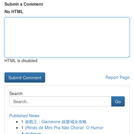
Submit a Comment
No HTML
HTML is disabled
Report Page
Search
Go
Published News
1
遊戲王：Gameone 娛樂城全攻略
1
{Rindo de Mim Pra Não Chorar: O Humor
Autodepre...