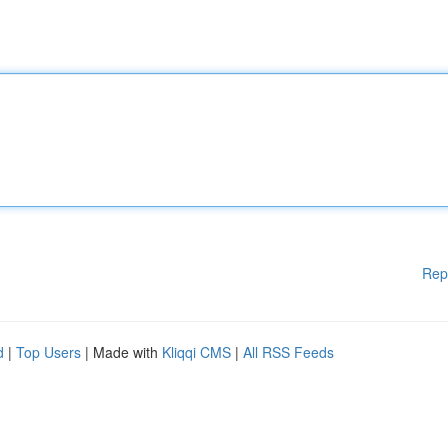
Rep
d
|
Top Users
| Made with
Kliqqi CMS
|
All RSS Feeds