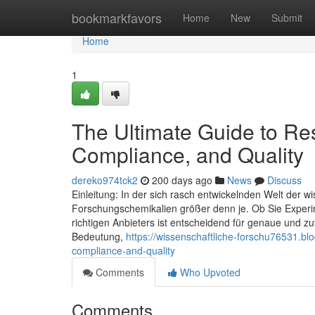
Home
bookmarkfavors
Home
New
Submit
Home
1
The Ultimate Guide to Re
Compliance, and Quality
dereko974tck2
200 days ago
News
Discuss
Einleitung: In der sich rasch entwickelnden Welt der 
Forschungschemikalien größer denn je. Ob Sie Experi
richtigen Anbieters ist entscheidend für genaue und zuv
Bedeutung,
https://wissenschaftliche-forschu76531.b
compliance-and-quality
Comments
Who Upvoted
Comments