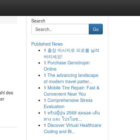
Search
Go
Published News
1
출장 마사지로 피로를 날려
버리세요!
1
Purchase Genotropin
Online
1
The advancing landscape
of modern travel patter...
1
Mobile Tire Repair: Fast &
ahl des
Convenient Near You
ter
1
Comprehensive Stress
Evaluation
1
ทริปญี่ปุ่น 2569 สุดยอด เส้น
ทาง และ โปรโมช...
1
Discover Virtual Healthcare
Coding and Bi...