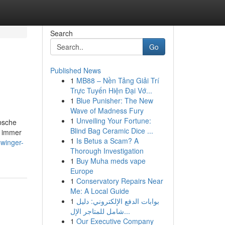
Search
Go
Published News
1
MB88 – Nền Tảng Giải Trí
Trực Tuyến Hiện Đại Vớ...
1
Blue Punisher: The New
Wave of Madness Fury
1
Unveiling Your Fortune:
übsche
Blind Bag Ceramic Dice ...
e immer
1
Is Betus a Scam? A
swinger-
Thorough Investigation
1
Buy Muha meds vape
Europe
1
Conservatory Repairs Near
Me: A Local Guide
1
بوابات الدفع الإلكتروني: دليل
شامل للمتاجر الإل...
1
Our Executive Company