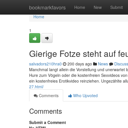
Home
bookmarkfavors
Home
New
Submit
Home
1
Gierige Fotze steht auf f
salvadors210hra0
200 days ago
News
Discus
Manchmal langt allein die Vorstellung und unerwartet 
Hure zum Vögeln oder die kostenfreien Sexvideos von
ein kostenfreies Erotikvideo reinziehen. Ungezählte all
27.html/
Comments
Who Upvoted
Comments
Submit a Comment