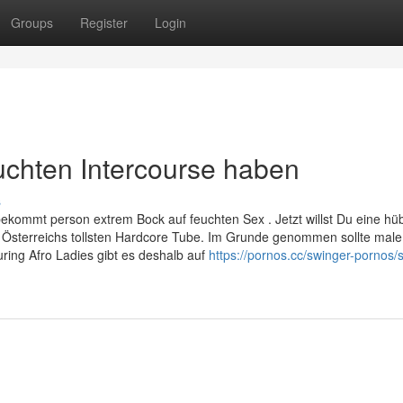
Groups
Register
Login
euchten Intercourse haben
s
bekommt person extrem Bock auf feuchten Sex . Jetzt willst Du eine h
 Österreichs tollsten Hardcore Tube. Im Grunde genommen sollte mal
uring Afro Ladies gibt es deshalb auf
https://pornos.cc/swinger-pornos/