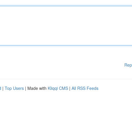
Rep
d
|
Top Users
| Made with
Kliqqi CMS
|
All RSS Feeds