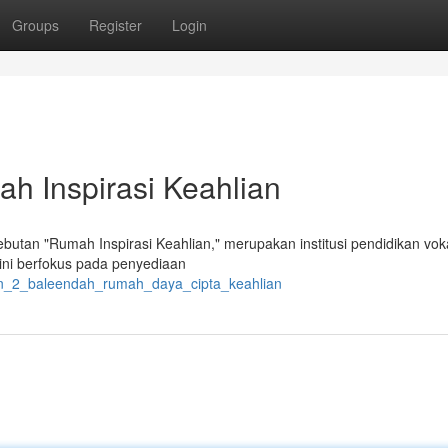
Groups
Register
Login
 Inspirasi Keahlian
utan "Rumah Inspirasi Keahlian," merupakan institusi pendidikan vok
 ini berfokus pada penyediaan
kn_2_baleendah_rumah_daya_cipta_keahlian