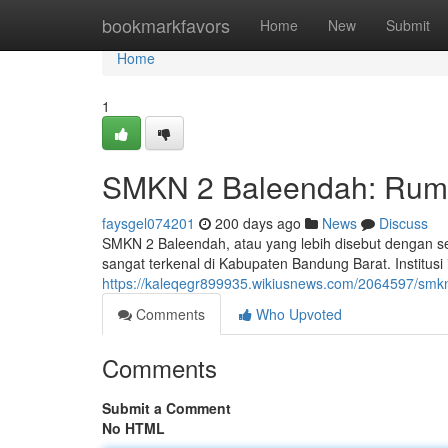
Home
bookmarkfavors
Home
New
Submit
Home
1
SMKN 2 Baleendah: Rumah
faysgel074201
200 days ago
News
Discuss
SMKN 2 Baleendah, atau yang lebih disebut dengan seb
sangat terkenal di Kabupaten Bandung Barat. Institusi
https://kaleqegr899935.wikiusnews.com/2064597/sm
Comments
Who Upvoted
Comments
Submit a Comment
No HTML