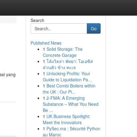
Search
Go
Published News
1
Solid Storage: The
Concrete Garage
1
โค้งวิลล่า พัทยา: โอเอซิส
ส่วนตัว ข้าง ทะเล
1
Unlocking Profits: Your
asi yang
Guide to Liquidation Pa...
1
Best Combi Boilers within
the UK : Our Pi...
1
2-FMA: A Emerging
Substance – What You Need
Be ...
1
UK Business Spotlight:
Meet the Innovators
1
PySec.ma : Sécurité Python
au Maroc