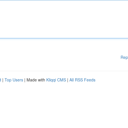
Rep
d
|
Top Users
| Made with
Kliqqi CMS
|
All RSS Feeds