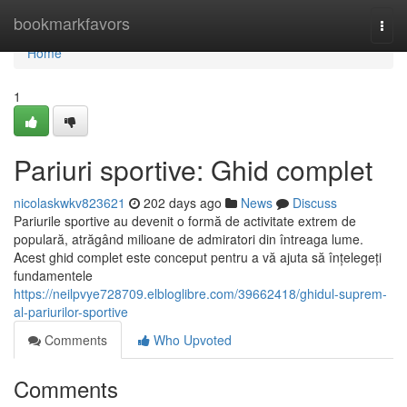
Home
bookmarkfavors
Togg
navi
Home
1
Pariuri sportive: Ghid complet
nicolaskwkv823621
202 days ago
News
Discuss
Pariurile sportive au devenit o formă de activitate extrem de
populară, atrăgând milioane de admiratori din întreaga lume.
Acest ghid complet este conceput pentru a vă ajuta să înțelegeți
fundamentele
https://neilpvye728709.elbloglibre.com/39662418/ghidul-suprem-
al-pariurilor-sportive
Comments
Who Upvoted
Comments