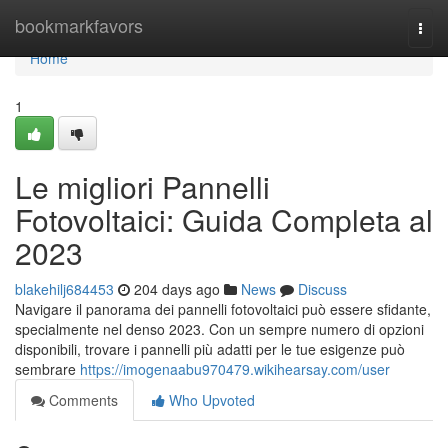
Home
bookmarkfavors
Togg
navi
Home
1
Le migliori Pannelli
Fotovoltaici: Guida Completa al
2023
blakehilj684453
204 days ago
News
Discuss
Navigare il panorama dei pannelli fotovoltaici può essere sfidante,
specialmente nel denso 2023. Con un sempre numero di opzioni
disponibili, trovare i pannelli più adatti per le tue esigenze può
sembrare
https://imogenaabu970479.wikihearsay.com/user
Comments
Who Upvoted