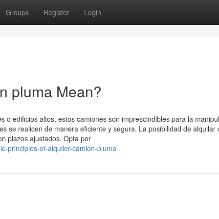
Groups
Register
Login
on pluma Mean?
 o edificios altos, estos camiones son imprescindibles para la manipu
se realicen de manera eficiente y segura. La posibilidad de alquilar 
on plazos ajustados. Opta por
c-principles-of-alquiler-camion-pluma