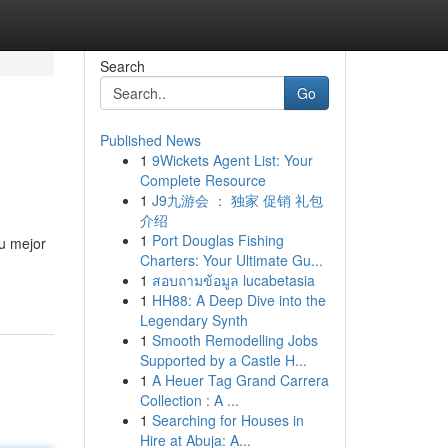
Search
Go
Published News
1
9Wickets Agent List: Your
Complete Resource
1
J9九游会 ： 独家 促销 礼包
介绍
1
Port Douglas Fishing
u mejor
Charters: Your Ultimate Gu...
1
สอบถามข้อมูล lucabetasia
1
HH88: A Deep Dive into the
Legendary Synth
1
Smooth Remodelling Jobs
Supported by a Castle H...
1
A Heuer Tag Grand Carrera
Collection : A ...
1
Searching for Houses in
Hire at Abuja: A...