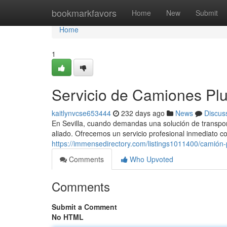
Home
bookmarkfavors
Home
New
Submit
Home
1
Servicio de Camiones Plu
kaitlynvcse653444
232 days ago
News
Discus
En Sevilla, cuando demandas una solución de transpor
aliado. Ofrecemos un servicio profesional inmediato 
https://immensedirectory.com/listings1011400/camión-
Comments
Who Upvoted
Comments
Submit a Comment
No HTML