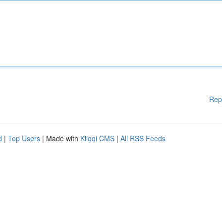
Rep
d
|
Top Users
| Made with
Kliqqi CMS
|
All RSS Feeds