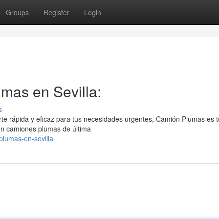
Groups
Register
Login
mas en Sevilla:
s
te rápida y eficaz para tus necesidades urgentes, Camión Plumas es t
con camiones plumas de última
plumas-en-sevilla