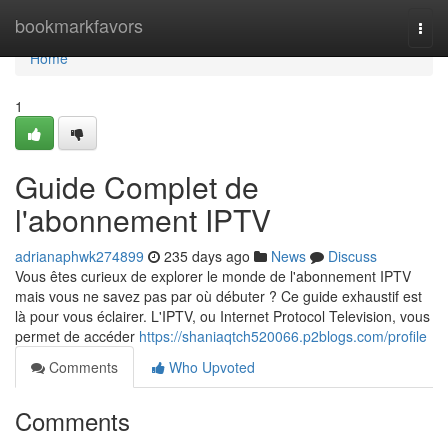
Home
bookmarkfavors
Togg
navi
Home
1
Guide Complet de
l'abonnement IPTV
adrianaphwk274899
235 days ago
News
Discuss
Vous êtes curieux de explorer le monde de l'abonnement IPTV
mais vous ne savez pas par où débuter ? Ce guide exhaustif est
là pour vous éclairer. L'IPTV, ou Internet Protocol Television, vous
permet de accéder
https://shaniaqtch520066.p2blogs.com/profile
Comments
Who Upvoted
Comments