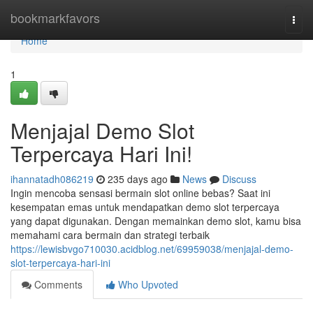
Home
bookmarkfavors
Togg
navi
Home
1
Menjajal Demo Slot
Terpercaya Hari Ini!
ihannatadh086219
235 days ago
News
Discuss
Ingin mencoba sensasi bermain slot online bebas? Saat ini
kesempatan emas untuk mendapatkan demo slot terpercaya
yang dapat digunakan. Dengan memainkan demo slot, kamu bisa
memahami cara bermain dan strategi terbaik
https://lewisbvgo710030.acidblog.net/69959038/menjajal-demo-
slot-terpercaya-hari-ini
Comments
Who Upvoted