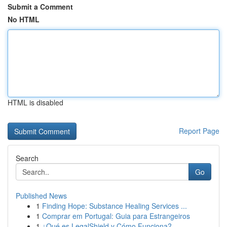
Submit a Comment
No HTML
HTML is disabled
Report Page
Search
Go
Published News
1
Finding Hope: Substance Healing Services ...
1
Comprar em Portugal: Guia para Estrangeiros
1
¿Qué es LegalShield y Cómo Funciona?