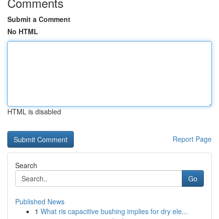
Comments
Submit a Comment
No HTML
HTML is disabled
Report Page
Search
Go
Published News
1
What ris capacitive bushing implies for dry ele...