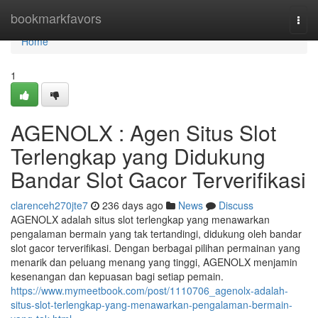
Home
bookmarkfavors
Togg
navi
Home
1
AGENOLX : Agen Situs Slot
Terlengkap yang Didukung
Bandar Slot Gacor Terverifikasi
clarenceh270jte7
236 days ago
News
Discuss
AGENOLX adalah situs slot terlengkap yang menawarkan
pengalaman bermain yang tak tertandingi, didukung oleh bandar
slot gacor terverifikasi. Dengan berbagai pilihan permainan yang
menarik dan peluang menang yang tinggi, AGENOLX menjamin
kesenangan dan kepuasan bagi setiap pemain.
https://www.mymeetbook.com/post/1110706_agenolx-adalah-
situs-slot-terlengkap-yang-menawarkan-pengalaman-bermain-