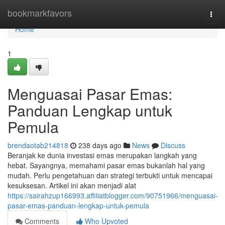
Home
bookmarkfavors
Togg
navi
Home
1
Menguasai Pasar Emas:
Panduan Lengkap untuk
Pemula
brendaotab214818
238 days ago
News
Discuss
Beranjak ke dunia investasi emas merupakan langkah yang
hebat. Sayangnya, memahami pasar emas bukanlah hal yang
mudah. Perlu pengetahuan dan strategi terbukti untuk mencapai
kesuksesan. Artikel ini akan menjadi alat
https://sairahzup166993.affiliatblogger.com/90751966/menguasai-
pasar-emas-panduan-lengkap-untuk-pemula
Comments
Who Upvoted