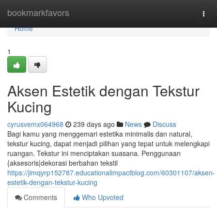
Home
bookmarkfavors
Togg
navi
Home
1
Aksen Estetik dengan Tekstur
Kucing
cyrusvemx064968
239 days ago
News
Discuss
Bagi kamu yang menggemari estetika minimalis dan natural,
tekstur kucing, dapat menjadi pilihan yang tepat untuk melengkapi
ruangan. Tekstur ini menciptakan suasana. Penggunaan
{aksesoris|dekorasi berbahan tekstil
https://jimqyrp152787.educationalimpactblog.com/60301107/aksen-
estetik-dengan-tekstur-kucing
Comments
Who Upvoted