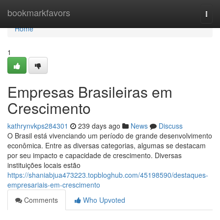
Home
bookmarkfavors
Togg
navi
Home
1
Empresas Brasileiras em
Crescimento
kathrynvkps284301
239 days ago
News
Discuss
O Brasil está vivenciando um período de grande desenvolvimento
econômica. Entre as diversas categorias, algumas se destacam
por seu impacto e capacidade de crescimento. Diversas
instituições locais estão
https://shaniabjua473223.topbloghub.com/45198590/destaques-
empresariais-em-crescimento
Comments
Who Upvoted