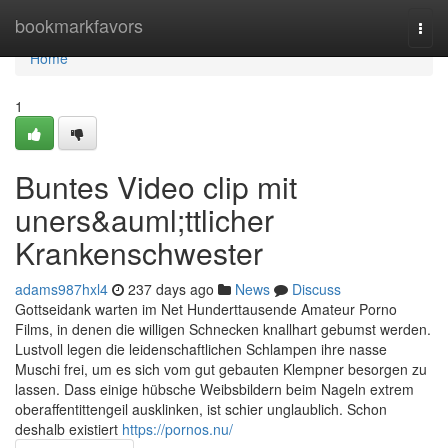
Home
bookmarkfavors
Togg
navi
Home
1
Buntes Video clip mit
uners&auml;ttlicher
Krankenschwester
adams987hxl4
237 days ago
News
Discuss
Gottseidank warten im Net Hunderttausende Amateur Porno
Films, in denen die willigen Schnecken knallhart gebumst werden.
Lustvoll legen die leidenschaftlichen Schlampen ihre nasse
Muschi frei, um es sich vom gut gebauten Klempner besorgen zu
lassen. Dass einige hübsche Weibsbildern beim Nageln extrem
oberaffentittengeil ausklinken, ist schier unglaublich. Schon
deshalb existiert
https://pornos.nu/