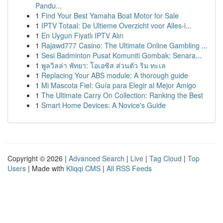
Pandu...
1
Find Your Best Yamaha Boat Motor for Sale
1
IPTV Totaal: De Ultieme Overzicht voor Alles-i...
1
En Uygun Fiyatlı IPTV Alın
1
Rajawd777 Casino: The Ultimate Online Gambling ...
1
Sesi Badminton Pusat Komuniti Gombak: Senara...
1
พูลวิลล่า พัทยา: โอเอซิส ส่วนตัว ริม ทะเล
1
Replacing Your ABS module: A thorough guide
1
Mi Mascota Fiel: Guía para Elegir al Mejor Amigo
1
The Ultimate Carry On Collection: Ranking the Best
1
Smart Home Devices: A Novice's Guide
Copyright © 2026 |
Advanced Search
|
Live
|
Tag Cloud
|
Top
Users
| Made with
Kliqqi CMS
|
All RSS Feeds