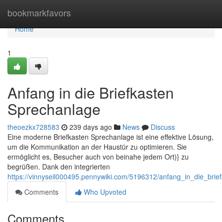
Home
bookmarkfavors
Home
1
Anfang in die Briefkasten
Sprechanlage
theoezkx728583
239 days ago
News
Discuss
Eine moderne Briefkasten Sprechanlage ist eine effektive Lösung,
um die Kommunikation an der Haustür zu optimieren. Sie
ermöglicht es, Besucher auch von beinahe jedem Ort)} zu
begrüßen. Dank den integrierten
https://vinnyseil000495.pennywiki.com/5196312/anfang_in_die_brie
Comments
Who Upvoted
Comments