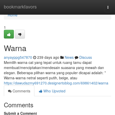
Home
bookmarkfavors
Togg
navi
Home
1
Warna
anyayppg547870
239 days ago
News
Discuss
Memilih warna cat yang tepat untuk ruang tamu dapat
membuat/menciptakan/mendesain suasana yang mewah dan
elegan. Beberapa pilihan warna yang populer dicapai adalah: *
Warna-warna netral seperti putih, beige, atau
https://dawudazmy691270.designertoblog.com/69861402/warna
Comments
Who Upvoted
Comments
Submit a Comment