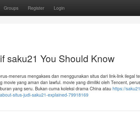
Groups
Register
Login
atif saku21 You Should Know
erus-menerus mengakses dan menggunakan situs dari link-link ilegal te
ng movie yang aman dan lawful. movie yang dimiliki oleh Tencent, per
hiburan yang seru. Bukan cuma koleksi drama China atau
https://saku21
about-situs-judi-saku21-explained-79918169