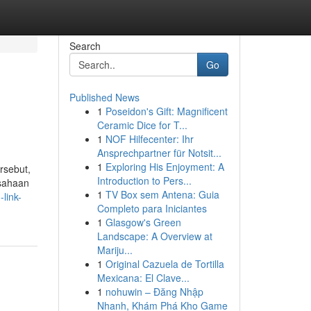
Search
Go
Published News
1
Poseidon's Gift: Magnificent
Ceramic Dice for T...
1
NOF Hilfecenter: Ihr
Ansprechpartner für Notsit...
1
Exploring His Enjoyment: A
rsebut,
Introduction to Pers...
usahaan
1
TV Box sem Antena: Guia
-link-
Completo para Iniciantes
1
Glasgow's Green
Landscape: A Overview at
Mariju...
1
Original Cazuela de Tortilla
Mexicana: El Clave...
1
nohuwin – Đăng Nhập
Nhanh, Khám Phá Kho Game