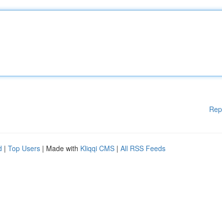
Rep
d
|
Top Users
| Made with
Kliqqi CMS
|
All RSS Feeds