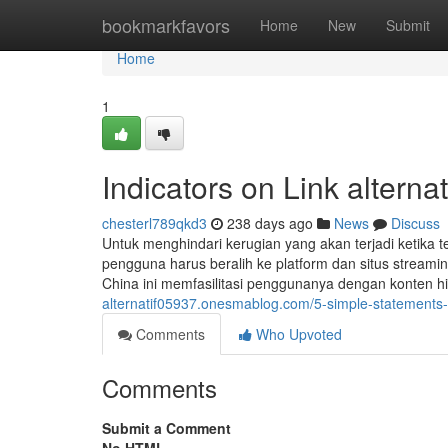
Home
bookmarkfavors
Home
New
Submit
Home
1
Indicators on Link altern
chesterl789qkd3
238 days ago
News
Discuss
Untuk menghindari kerugian yang akan terjadi ketika t
pengguna harus beralih ke platform dan situs streami
China ini memfasilitasi penggunanya dengan konten 
alternatif05937.onesmablog.com/5-simple-statements-
Comments
Who Upvoted
Comments
Submit a Comment