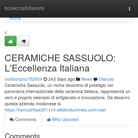
Home
bookmarkfavors
Togg
navi
Home
1
CERAMICHE SASSUOLO:
L'Eccellenza Italiana
matteocpxo752934
243 days ago
News
Discuss
Ceramiche Sassuolo, un nome sinonimo di prestigio nel
panorama internazionale della ceramica italiana, rappresenta un
vero e proprio esempio di artigianato e innovazione. Da decenni,
questa azienda modenese si
https://hamzahfiae351114.wikifordummies.com/user
Comments
Who Upvoted
Comments