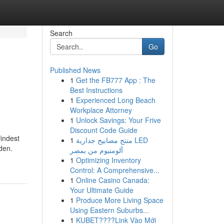
Search
Go
Published News
1
Get the FB777 App : The
Best Instructions
1
Experienced Long Beach
Workplace Attorney
1
Unlock Savings: Your Frive
Discount Code Guide
findest
1
منتج مصابيح جدارية LED
den.
ألومنيوم من بمصر
1
Optimizing Inventory
Control: A Comprehensive...
1
Online Casino Canada:
Your Ultimate Guide
1
Produce More Living Space
Using Eastern Suburbs...
1
KUBET????️Link Vào Mới