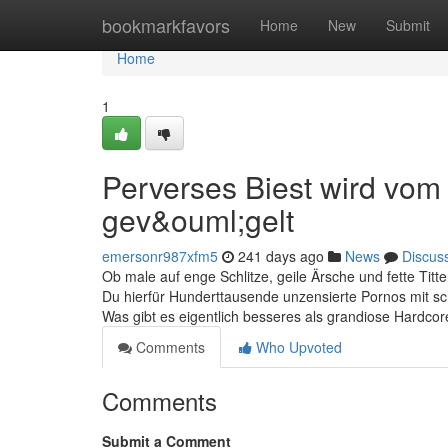
Home
bookmarkfavors
Home
New
Submit
Home
1
Perverses Biest wird vom 
gev&ouml;gelt
emersonr987xfm5
241 days ago
News
Discus
Ob male auf enge Schlitze, geile Ärsche und fette Titt
Du hierfür Hunderttausende unzensierte Pornos mit s
Was gibt es eigentlich besseres als grandiose Hardc
Comments
Who Upvoted
Comments
Submit a Comment