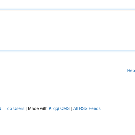
Rep
d
|
Top Users
| Made with
Kliqqi CMS
|
All RSS Feeds