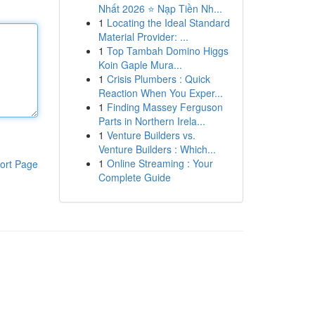
Nhất 2026 ⭐ Nạp Tiền Nh...
1
Locating the Ideal Standard
Material Provider: ...
1
Top Tambah Domino Higgs
Koin Gaple Mura...
1
Crisis Plumbers : Quick
Reaction When You Exper...
1
Finding Massey Ferguson
Parts in Northern Irela...
1
Venture Builders vs.
Venture Builders : Which...
1
Online Streaming : Your
ort Page
Complete Guide