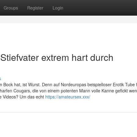
Groups
Register
Login
Stiefvater extrem hart durch
s
en Bock hat, ist Wurst. Denn auf Nordeuropas beispielloser Erotik Tube 
charfen Cougars, die von einem potenten Mann volle Kanne gefickt wer
ore Videos? Um das echt
https://amateursex.xxx/