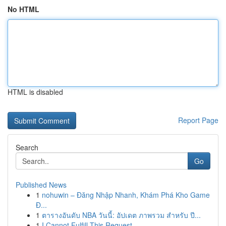
No HTML
HTML is disabled
Report Page
Search
Go
Published News
1
nohuwin – Đăng Nhập Nhanh, Khám Phá Kho Game
Đ...
1
ตารางอันดับ NBA วันนี้: อัปเดต ภาพรวม สำหรับ ปี...
1
I Cannot Fulfill This Request