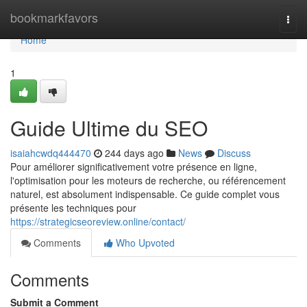
Home
bookmarkfavors
Togg
navi
Home
1
Guide Ultime du SEO
isaiahcwdq444470
244 days ago
News
Discuss
Pour améliorer significativement votre présence en ligne,
l'optimisation pour les moteurs de recherche, ou référencement
naturel, est absolument indispensable. Ce guide complet vous
présente les techniques pour
https://strategicseoreview.online/contact/
Comments
Who Upvoted
Comments
Submit a Comment