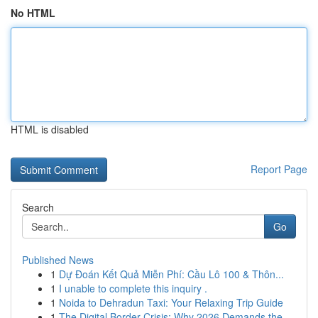
No HTML
HTML is disabled
Report Page
Search
Go
Published News
1
Dự Đoán Kết Quả Miễn Phí: Cầu Lô 100 & Thôn...
1
I unable to complete this inquiry .
1
Noida to Dehradun Taxi: Your Relaxing Trip Guide
1
The Digital Border Crisis: Why 2026 Demands the...