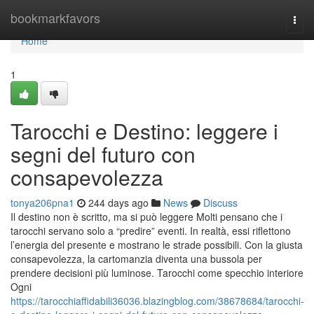
Home
bookmarkfavors
Togg
navi
Home
1
Tarocchi e Destino: leggere i
segni del futuro con
consapevolezza
tonya206pna1
244 days ago
News
Discuss
Il destino non è scritto, ma si può leggere Molti pensano che i
tarocchi servano solo a “predire” eventi. In realtà, essi riflettono
l’energia del presente e mostrano le strade possibili. Con la giusta
consapevolezza, la cartomanzia diventa una bussola per
prendere decisioni più luminose. Tarocchi come specchio interiore
Ogni
https://tarocchiaffidabili36036.blazingblog.com/38678684/tarocchi-