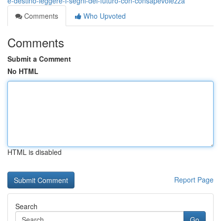
e-destino-leggere-i-segni-del-futuro-con-consapevolezza
Comments
Who Upvoted
Comments
Submit a Comment
No HTML
HTML is disabled
Report Page
Search
Go