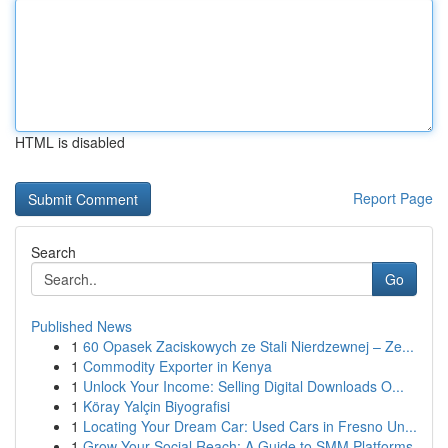
HTML is disabled
Report Page
Search
Go
Published News
1
60 Opasek Zaciskowych ze Stali Nierdzewnej – Ze...
1
Commodity Exporter in Kenya
1
Unlock Your Income: Selling Digital Downloads O...
1
Köray Yalçin Biyografisi
1
Locating Your Dream Car: Used Cars in Fresno Un...
1
Grow Your Social Reach: A Guide to SMM Platforms