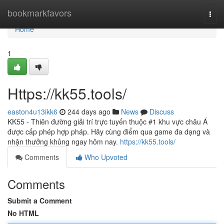
Home
bookmarkfavors
Togg
navi
Home
1
Https://kk55.tools/
easton4u13ikk6
244 days ago
News
Discuss
KK55 - Thiên đường giải trí trực tuyến thuộc #1 khu vực châu Á
được cấp phép hợp pháp. Hãy cùng điểm qua game đa dạng và
nhận thưởng khủng ngay hôm nay.
https://kk55.tools/
Comments
Who Upvoted
Comments
Submit a Comment
No HTML