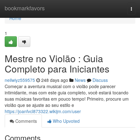
Home
bookmarkfavors
Togg
navi
Home
1
Mestre no Violão : Guia
Completo para Iniciantes
neilwiyz559575
248 days ago
News
Discuss
Começar a aventura musical com o violão pode parecer
intimidante, mas com este guia completo, você estará tocando
suas músicas favoritas em pouco tempo! Primeiro, procure um
violão que se ajuste ao seu estilo e
https://joanfvcl873322.wikijm.com/user
Comments
Who Upvoted
Comments