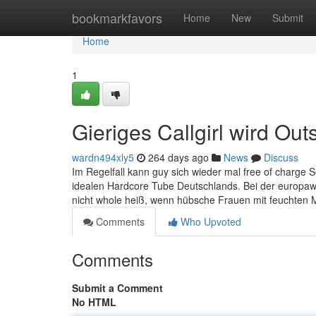
Home
bookmarkfavors
Home
New
Submit
Home
1
Gieriges Callgirl wird Ou
wardn494xly5
264 days ago
News
Discuss
Im Regelfall kann guy sich wieder mal free of charge S
idealen Hardcore Tube Deutschlands. Bei der europawei
nicht whole heiß, wenn hübsche Frauen mit feuchten
Comments
Who Upvoted
Comments
Submit a Comment
No HTML