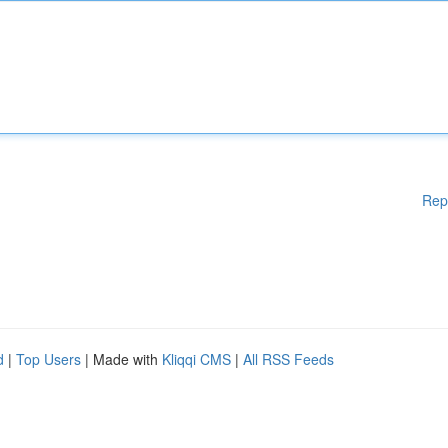
Rep
d
|
Top Users
| Made with
Kliqqi CMS
|
All RSS Feeds