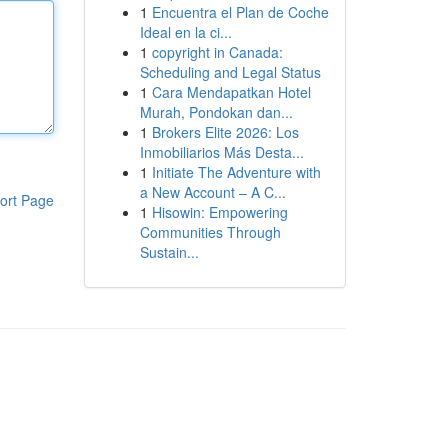
1
Encuentra el Plan de Coche
Ideal en la ci...
1
copyright in Canada:
Scheduling and Legal Status
1
Cara Mendapatkan Hotel
Murah, Pondokan dan...
1
Brokers Elite 2026: Los
Inmobiliarios Más Desta...
1
Initiate The Adventure with
a New Account – A C...
ort Page
1
Hisowin: Empowering
Communities Through
Sustain...