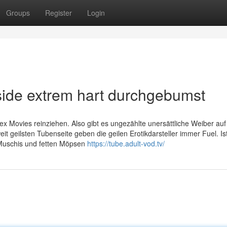
Groups
Register
Login
tside extrem hart durchgebumst
ex Movies reinziehen. Also gibt es ungezählte unersättliche Weiber auf
t geilsten Tubenseite geben die geilen Erotikdarsteller immer Fuel. Is
 Muschis und fetten Möpsen
https://tube.adult-vod.tv/