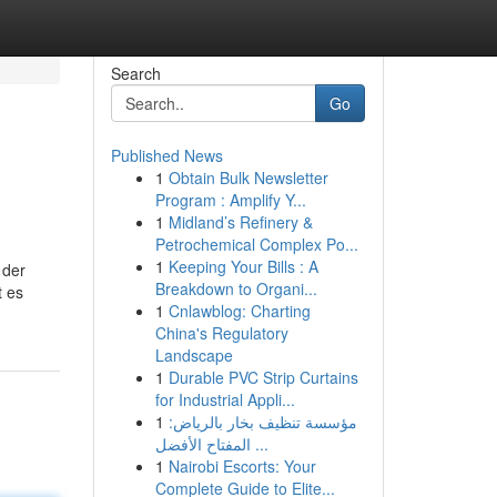
Search
Go
Published News
1
Obtain Bulk Newsletter
Program : Amplify Y...
1
Midland’s Refinery &
Petrochemical Complex Po...
1
Keeping Your Bills : A
 der
Breakdown to Organi...
t es
1
Cnlawblog: Charting
China's Regulatory
Landscape
1
Durable PVC Strip Curtains
for Industrial Appli...
1
مؤسسة تنظيف بخار بالرياض:
المفتاح الأفضل ...
1
Nairobi Escorts: Your
Complete Guide to Elite...