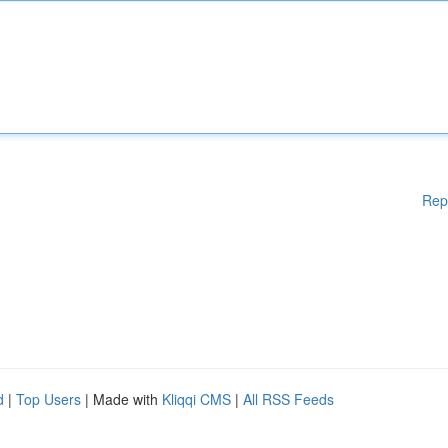
Rep
d
|
Top Users
| Made with
Kliqqi CMS
|
All RSS Feeds