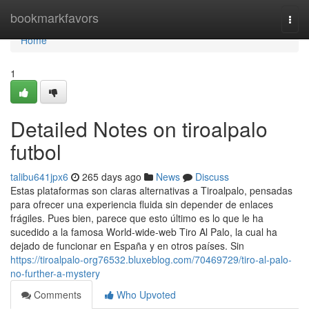
Home
bookmarkfavors
Togg
navi
Home
1
Detailed Notes on tiroalpalo
futbol
talibu641jpx6
265 days ago
News
Discuss
Estas plataformas son claras alternativas a Tiroalpalo, pensadas
para ofrecer una experiencia fluida sin depender de enlaces
frágiles. Pues bien, parece que esto último es lo que le ha
sucedido a la famosa World-wide-web Tiro Al Palo, la cual ha
dejado de funcionar en España y en otros países. Sin
https://tiroalpalo-org76532.bluxeblog.com/70469729/tiro-al-palo-
no-further-a-mystery
Comments
Who Upvoted