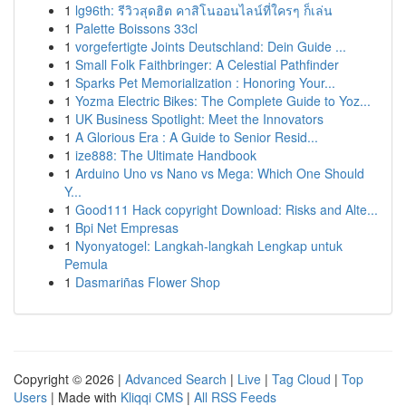
1
lg96th: รีวิวสุดฮิต คาสิโนออนไลน์ที่ใครๆ ก็เล่น
1
Palette Boissons 33cl
1
vorgefertigte Joints Deutschland: Dein Guide ...
1
Small Folk Faithbringer: A Celestial Pathfinder
1
Sparks Pet Memorialization : Honoring Your...
1
Yozma Electric Bikes: The Complete Guide to Yoz...
1
UK Business Spotlight: Meet the Innovators
1
A Glorious Era : A Guide to Senior Resid...
1
ize888: The Ultimate Handbook
1
Arduino Uno vs Nano vs Mega: Which One Should
Y...
1
Good111 Hack copyright Download: Risks and Alte...
1
Bpi Net Empresas
1
Nyonyatogel: Langkah-langkah Lengkap untuk
Pemula
1
Dasmariñas Flower Shop
Copyright © 2026 |
Advanced Search
|
Live
|
Tag Cloud
|
Top
Users
| Made with
Kliqqi CMS
|
All RSS Feeds