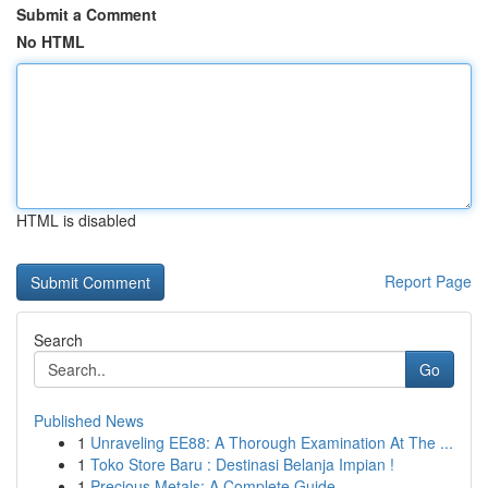
Submit a Comment
No HTML
HTML is disabled
Report Page
Search
Go
Published News
1
Unraveling EE88: A Thorough Examination At The ...
1
Toko Store Baru : Destinasi Belanja Impian !
1
Precious Metals: A Complete Guide