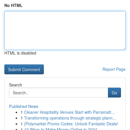
No HTML
HTML is disabled
Report Page
Search
Go
Published News
1
Cleaner Hospitality Venues Start with Parramatt...
1
Transforming operations through strategic plann...
1
{Polymarket Promo Codes: Unlock Fantastic Deals!
1
10 Ways to Make Money Online in 2024