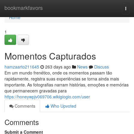
Home
bookmarkfavors
Togg
navi
Home
1
Momentos Capturados
hamzaarto211645
263 days ago
News
Discuss
Em um mundo frenético, onde os momentos passam tão
rapidamente, registra suas experiências se torna ainda mais
importante. As fotografias narram histórias, emoções e memórias
que permanecem gravadas para
https://honeywpjv069706.wikigiogio.com/user
Comments
Who Upvoted
Comments
Submit a Comment