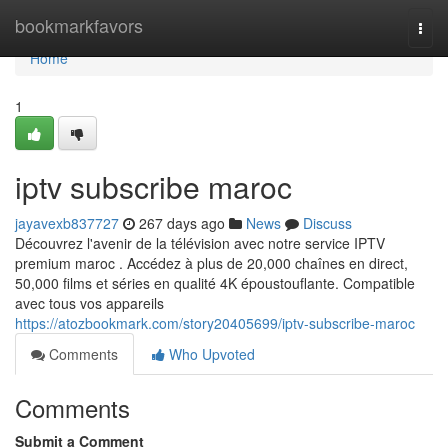
Home
bookmarkfavors
Togg
navi
Home
1
iptv subscribe maroc
jayavexb837727
267 days ago
News
Discuss
Découvrez l'avenir de la télévision avec notre service IPTV
premium maroc . Accédez à plus de 20,000 chaînes en direct,
50,000 films et séries en qualité 4K époustouflante. Compatible
avec tous vos appareils
https://atozbookmark.com/story20405699/iptv-subscribe-maroc
Comments
Who Upvoted
Comments
Submit a Comment