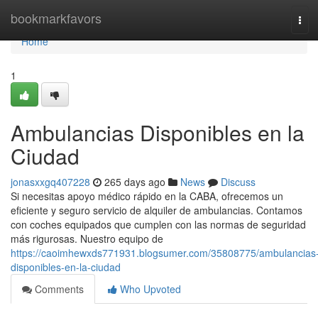
Home
bookmarkfavors
Tog
navi
Home
1
Ambulancias Disponibles en la
Ciudad
jonasxxgq407228
265 days ago
News
Discuss
Si necesitas apoyo médico rápido en la CABA, ofrecemos un
eficiente y seguro servicio de alquiler de ambulancias. Contamos
con coches equipados que cumplen con las normas de seguridad
más rigurosas. Nuestro equipo de
https://caoimhewxds771931.blogsumer.com/35808775/ambulancias
disponibles-en-la-ciudad
Comments
Who Upvoted