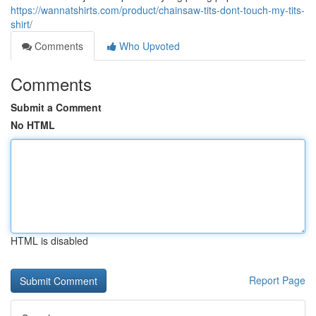
https://wannatshirts.com/product/chainsaw-tits-dont-touch-my-tits-
shirt/
Comments
Who Upvoted
Comments
Submit a Comment
No HTML
HTML is disabled
Report Page