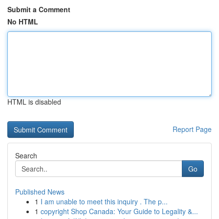
Submit a Comment
No HTML
HTML is disabled
Report Page
Search
Go
Published News
1
I am unable to meet this inquiry . The p...
1
copyright Shop Canada: Your Guide to Legality &...