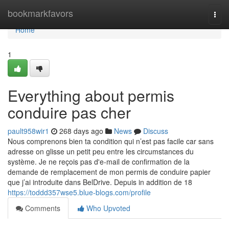
Home
bookmarkfavors
Togg
navi
Home
1
Everything about permis
conduire pas cher
pault958wir1
268 days ago
News
Discuss
Nous comprenons bien ta condition qui n’est pas facile car sans
adresse on glisse un petit peu entre les circumstances du
système. Je ne reçois pas d'e-mail de confirmation de la
demande de remplacement de mon permis de conduire papier
que j’ai introduite dans BelDrive. Depuis in addition de 18
https://toddd357wse5.blue-blogs.com/profile
Comments
Who Upvoted