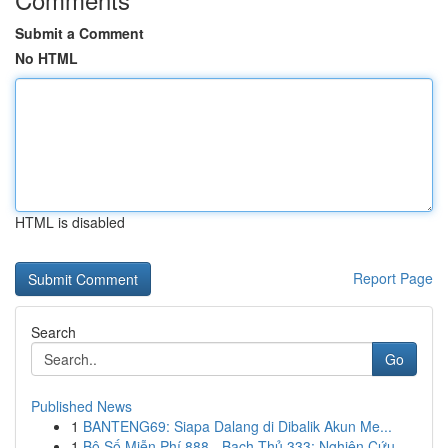
Submit a Comment
No HTML
HTML is disabled
Report Page
Search
Go
Published News
1
BANTENG69: Siapa Dalang di Dibalik Akun Me...
1
Bộ Số Miễn Phí 888 - Bạch Thủ 333: Nghiên Cứu ...