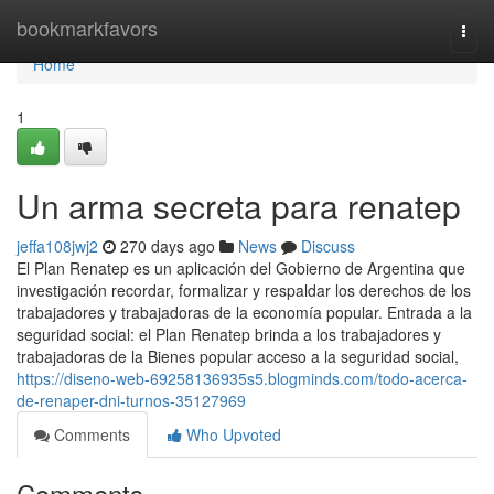
Home
bookmarkfavors
Togg
navi
Home
1
Un arma secreta para renatep
jeffa108jwj2
270 days ago
News
Discuss
El Plan Renatep es un aplicación del Gobierno de Argentina que
investigación recordar, formalizar y respaldar los derechos de los
trabajadores y trabajadoras de la economía popular. Entrada a la
seguridad social: el Plan Renatep brinda a los trabajadores y
trabajadoras de la Bienes popular acceso a la seguridad social,
https://diseno-web-69258136935s5.blogminds.com/todo-acerca-
de-renaper-dni-turnos-35127969
Comments
Who Upvoted
Comments